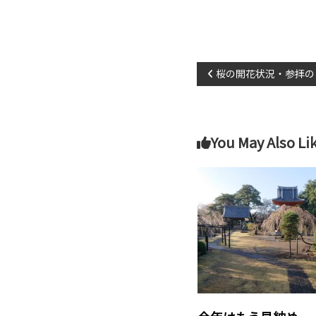
投
桜の開花状況・参拝の
稿
ナ
You May Also Li
ビ
ゲ
ー
シ
ョ