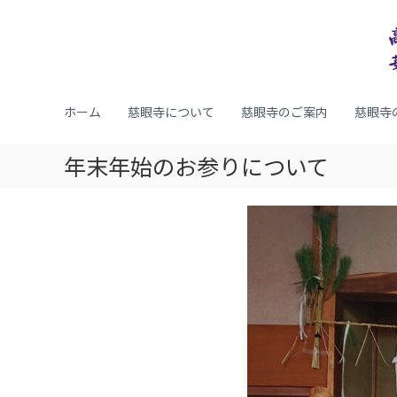
コ
ン
テ
ン
ツ
し
華
へ
だ
敷
ホーム
慈眼寺について
慈眼寺のご案内
慈眼寺
ス
山
れ
キ
補
桜
ッ
年末年始のお参りについて
陀
の
プ
落
慈
院
眼
慈
寺
眼
｜
寺
（
群
滝
馬
の
県
慈
高
眼
崎
寺
市
）