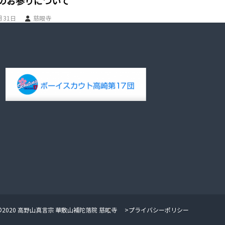
のお参りについて
月31日
慈眼寺
©2020 高野山真言宗 華敷山補陀落院 慈眼寺
>プライバシーポリシー