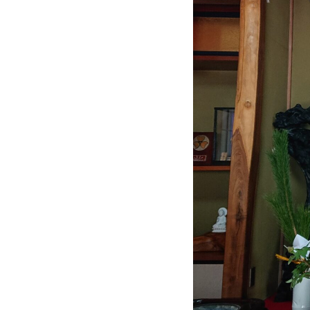
は
1
2
5
0
年
の
歴
史
を
持
つ
、
高
野
山
真
言
宗
の
お