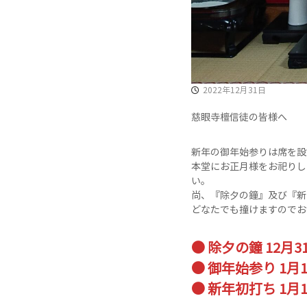
寺
で
す
。
2022年12月31日
慈眼寺檀信徒の皆様へ
新年の御年始参りは席を設
本堂にお正月様をお祀りし
い。
尚、『除夕の鐘』及び『新
どなたでも撞けますのでお
● 除夕の鐘 12月31日
● 御年始参り 1月1日
● 新年初打ち 1月1日ｰ